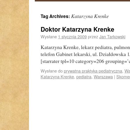
Katarzyna Krenke
Tag Archives:
Doktor Katarzyna Krenke
Wysłane
1 stycznia 2009
przez
Jan Tarkowski
Katarzyna Krenke, lekarz pediatra, pulmon
telefon Gabinet lekarski, ul. Działdowska 
[starrater tpl=10 category=206 grouping=’
Wysłane do
prywatna praktyka pediatryczna
,
Wa
Katarzyna Krenke
,
pediatra
,
Warszawa
|
Skomen